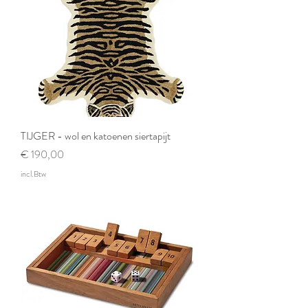
TIJGER - wol en katoenen siertapijt
Prijs
€ 190,00
incl.Btw