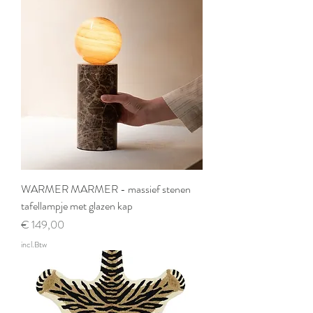
WARMER MARMER - massief stenen
tafellampje met glazen kap
Prijs
€ 149,00
incl.Btw