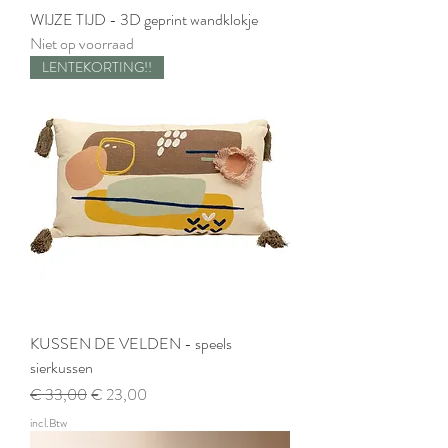
WIJZE TIJD - 3D geprint wandklokje
Niet op voorraad
LENTEKORTING!!
KUSSEN DE VELDEN - speels
sierkussen
Normale prijs
Verkoopprijs
€ 33,00
€ 23,00
incl.Btw