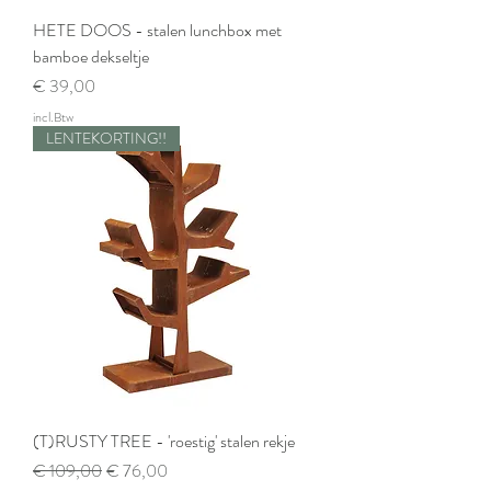
HETE DOOS - stalen lunchbox met
bamboe dekseltje
Prijs
€ 39,00
incl.Btw
LENTEKORTING!!
(T)RUSTY TREE - 'roestig' stalen rekje
Normale prijs
Verkoopprijs
€ 109,00
€ 76,00