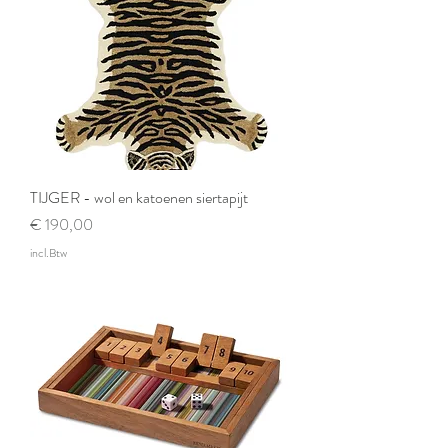
TIJGER - wol en katoenen siertapijt
Prijs
€ 190,00
incl.Btw