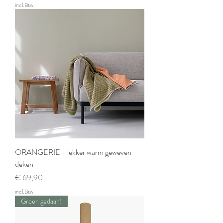
incl.Btw
ORANGERIE - lekker warm geweven
deken
Prijs
€ 69,90
incl.Btw
Groen gedaan!