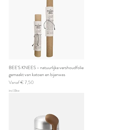
BEE'S KNEES - natuurlijke vershoudfolie
gemaakt van katoen en bijenwas
Verkoopprijs
Vanaf
€ 7,50
incl.Btw