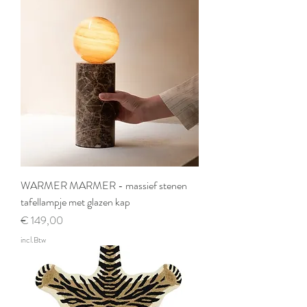
WARMER MARMER - massief stenen
tafellampje met glazen kap
Prijs
€ 149,00
incl.Btw