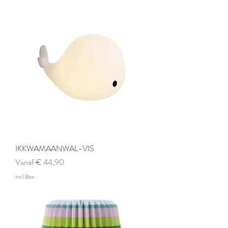
IKKWAMAANWAL-VIS
Verkoopprijs
Vanaf
€ 44,90
incl.Btw