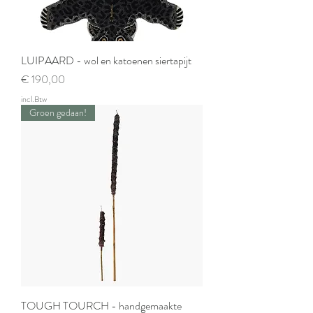
LUIPAARD - wol en katoenen siertapijt
Prijs
€ 190,00
incl.Btw
Groen gedaan!
TOUGH TOURCH - handgemaakte