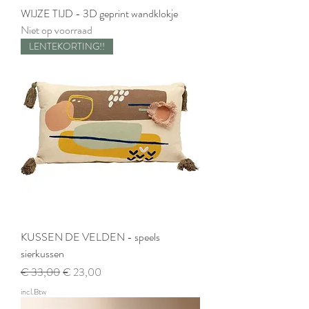
WIJZE TIJD - 3D geprint wandklokje
Niet op voorraad
LENTEKORTING!!
KUSSEN DE VELDEN - speels
sierkussen
Normale prijs
Verkoopprijs
€ 33,00
€ 23,00
incl.Btw