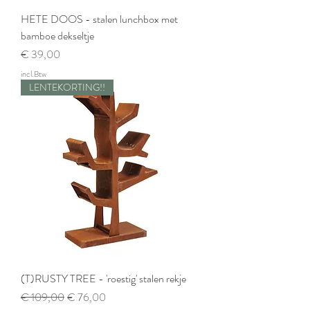
HETE DOOS - stalen lunchbox met
bamboe dekseltje
Prijs
€ 39,00
incl.Btw
LENTEKORTING!!
(T)RUSTY TREE - 'roestig' stalen rekje
Normale prijs
Verkoopprijs
€ 109,00
€ 76,00