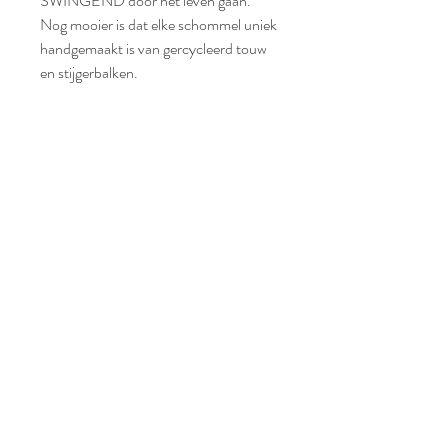
SWINGEND door het leven gaan.
Nog mooier is dat elke schommel uniek
handgemaakt is van gercycleerd touw
en stijgerbalken.
Afmetingen: Ø 30 cm +3m touw
Levertermijn: circa 3 dagen
Meer info? Contacteer ons vrijblijvend
via info@devitrienvankarolien.be of tel
0485 03 88 86. Wij helpen u graag
persoonlijk verder!
MERK
RESCUED ziet zichzelf niet als een bedrijf
van designers, maar wel als een collectief
van makers van unieke objecten door en
voor unieke mensen.
Bij Rescued
transformeren afvalmaterialen in nieuwe