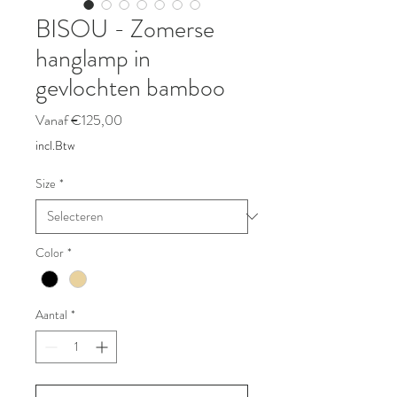
BISOU - Zomerse
hanglamp in
gevlochten bamboo
Verkoopprijs
Vanaf
€125,00
incl.Btw
Size
*
Color
*
Aantal
*